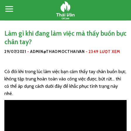
Skip
to
content
Làm gì khi đang làm việc mà thấy buồn bực
chân tay?
29/07/2021
-
ADMIN@THAOMOCTHAIVAN
-
2349 LƯỢT XEM
Có đôi khi trong lúc làm việc bạn cảm thấy tay chân buồn bực,
không tập trung hoàn toàn vào công việc được, bứt rứt…
thì
có thể áp dụng cách dưới đây để khắc phục tình trạng này
nhé.