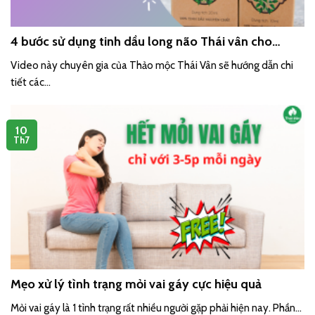
4 bước sử dụng tinh dầu long não Thái vân cho
người bị viêm phế quản
Video này chuyên gia của Thảo mộc Thái Vân sẽ hướng dẫn chi
tiết các...
10
Th7
Mẹo xử lý tình trạng mỏi vai gáy cực hiệu quả
Mỏi vai gáy là 1 tình trạng rất nhiều người gặp phải hiện nay. Phần...