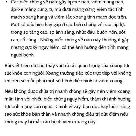
Các biến chứng về não: gây áp-xe não, viêm màng não,
áp-xe màng cứng, tụ mủ dưới màng cứng, viêm tắc tĩnh
mạch xoang hang và viêm tắc xoang tĩnh mạch dọc trên.
Một số dấu hiệu hay gặp ở các biến chứng về não: áp lực
trong sọ tăng cao, sợ ánh sáng, nhức đầu, buồn nôn, sốt
cao, cổ cứng… Những biến chứng về não này thường ít gặp
nhưng cực kỳ nguy hiểm, có thể ảnh hưởng đến tính mạng
người bệnh.
Bài viết trên đã cho thấy vai trò rất quan trọng của xoang tới
sức khỏe con người. Xoang thường tiếp xúc trực tiếp với không
khí nên sẽ mắc phải một số bệnh điển hình là viêm xoang.
Nếu không được chữa trị nhanh chóng sẽ gây nên viêm xoang
mãn tính với nhiều biến chứng nguy hiểm, thậm chí ảnh hưởng
tới tính mạng con người. Chính vì vậy, bạn đọc hãy luôn nâng
sao sức khỏe bản thân và nhanh chóng điều trị dứt điểm nếu
không may bị mắc căn bệnh viêm xoang này!