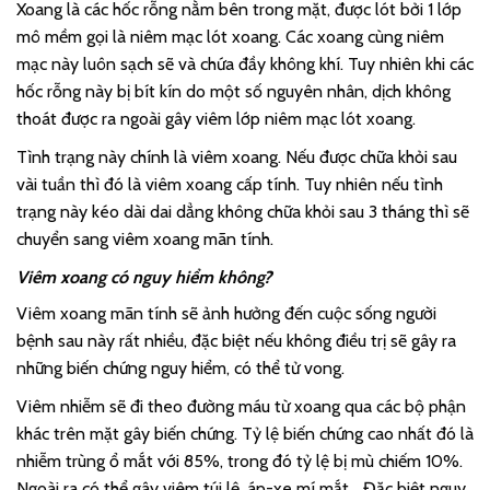
Xoang là các hốc rỗng nằm bên trong mặt, được lót bởi 1 lớp
mô mềm gọi là niêm mạc lót xoang. Các xoang cùng niêm
mạc này luôn sạch sẽ và chứa đầy không khí. Tuy nhiên khi các
hốc rỗng này bị bít kín do một số nguyên nhân, dịch không
thoát được ra ngoài gây viêm lớp niêm mạc lót xoang.
Tình trạng này chính là viêm xoang. Nếu được chữa khỏi sau
vài tuần thì đó là viêm xoang cấp tính. Tuy nhiên nếu tình
trạng này kéo dài dai dẳng không chữa khỏi sau 3 tháng thì sẽ
chuyển sang viêm xoang mãn tính.
Viêm xoang có nguy hiểm không?
Viêm xoang mãn tính sẽ ảnh hưởng đến cuộc sống người
bệnh sau này rất nhiều, đặc biệt nếu không điều trị sẽ gây ra
những biến chứng nguy hiểm, có thể tử vong.
Viêm nhiễm sẽ đi theo đường máu từ xoang qua các bộ phận
khác trên mặt gây biến chứng. Tỷ lệ biến chứng cao nhất đó là
nhiễm trùng ổ mắt với 85%, trong đó tỷ lệ bị mù chiếm 10%.
Ngoài ra có thể gây viêm túi lệ, áp-xe mí mắt… Đặc biệt nguy