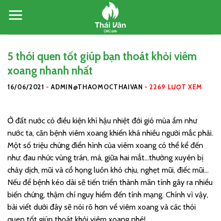
Skip
to
content
5 thói quen tốt giúp bạn thoát khỏi viêm
xoang nhanh nhất
16/06/2021
-
ADMIN@THAOMOCTHAIVAN
-
2269 LƯỢT XEM
Ở đất nước có điều kiện khí hậu nhiệt đới gió mùa ẩm như
nước ta, căn bệnh viêm xoang khiến khá nhiều người mắc phải.
Một số triệu chứng điển hình của viêm xoang có thể kể đến
như: đau nhức vùng trán, má, giữa hai mắt…thường xuyên bị
chảy dịch, mũi và cổ họng luôn khó chịu, nghẹt mũi, điếc mũi…
Nếu để bệnh kéo dài sẽ tiến triển thành mãn tính gây ra nhiều
biến chứng, thậm chí nguy hiểm đến tính mạng. Chính vì vậy,
bài viết dưới đây sẽ nói rõ hơn về viêm xoang và các thói
quen tốt giúp thoát khỏi viêm xoang nhé!