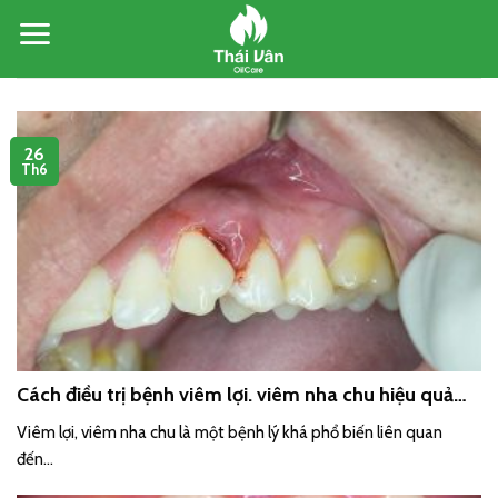
Skip
to
content
26
Th6
Cách điều trị bệnh viêm lợi. viêm nha chu hiệu quả
nhất
Viêm lợi, viêm nha chu là một bệnh lý khá phổ biến liên quan
đến...