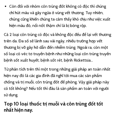
Còn đối với nhóm côn trùng đốt không có độc thì chúng
chỉ hút máu và gây ngứa ở vùng vết thương. Tuy nhiên,
chúng cũng khiến chúng ta cảm thấy khó chịu như việc xuất
hiện màu đỏ, nổi nốt thậm chí là bị bỏng rộp.
Cả 2 loại côn trùng có độc và không độc đều để lại vết thương
trên da. Đa số sẽ lành sau vài ngày, nhiều trường hợp vết
thương bị vỡ gây hở dẫn đến nhiễm trùng. Ngoài ra, còn một
số loại có véc tơ truyền bệnh như những loại côn trùng truyền
bệnh sốt xuất huyết, bệnh sốt rét, bệnh Rickettsia…
Từ phân tích trên thì một trong những giải pháp an toàn nhất
hiện nay đó là các gia đình đã nghĩ tới mua các sản phẩm
chống và trị muỗi, côn trùng đốt để phòng. Vậy giải pháp này
có tốt không? Nếu tốt thì đâu là sản phẩm an toàn với người
sử dụng.
Top 10 loại thuốc trị muỗi và côn trùng đốt tốt
nhất hiện nay.