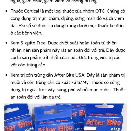
ngứa, giảm nhức, giảm viêm và chống dị ứng…
Thuốc Cortical là một loại thuốc của nhóm OTC. Chúng có
công dụng trị mụn, chàm, dị ứng, sưng, mẩn đỏ và cả viêm
da… Đa số sẽ được sử dụng trong danh mục thuốc kê đơn
ở các bệnh viện.
Kem S-quito Free: Được chiết suất hoàn toàn từ thiên
nhiên nên sản phẩm này rất an toàn đối với trẻ. Đây được
coi là sản phẩm tốt nhất của nước Đức trong việc trị các
vết côn trùng cắn.
Kem trị côn trùng cắn After Bite USA: Đây là sản phẩm trị
muỗi và côn trùng cắn có xuất xứ từ Mỹ. Thuốc có công
dụng trị ngứa, tróc vảy, sưng, phù và nổi mụn nước… Thuốc
an toàn đối với làn da trẻ.