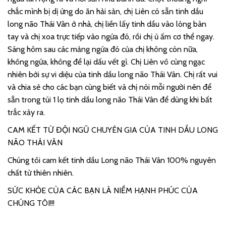
chắc mình bị dị ứng do ăn hải sản, chị Liên có sẵn tinh dầu
long não Thái Vân ở nhà, chị liền lấy tinh dầu vào lòng bàn
tay và chị xoa trực tiếp vào ngứa đó, rồi chị ủ ấm cơ thể ngay.
Sáng hôm sau các mảng ngứa đó của chị không còn nữa,
không ngứa, không để lại dấu vết gì. Chị Liên vô cùng ngạc
nhiên bởi sự vi diệu của tinh dầu long não Thái Vân. Chị rất vui
và chia sẻ cho các bạn cùng biết và chị nói mỗi người nên để
sẵn trong túi 1 lọ tinh dầu long não Thái Vân để dùng khi bất
trắc xảy ra.
CAM KẾT TỪ ĐỘI NGŨ CHUYÊN GIA CỦA TINH DẦU LONG
NÃO THÁI VÂN
Chúng tôi cam kết tinh dầu Long não Thái Vân 100% nguyên
chất từ thiên nhiên.
SỨC KHỎE CỦA CÁC BẠN LÀ NIỀM HẠNH PHÚC CỦA
CHÚNG TÔI!!!