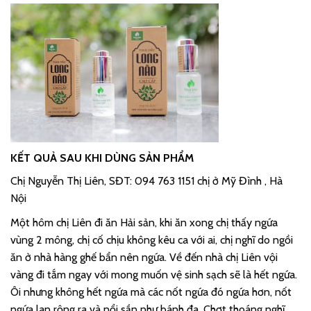
KẾT QUẢ SAU KHI DÙNG SẢN PHẨM
Chị Nguyễn Thị Liên, SĐT: 094 763 1151 chị ở Mỹ Đình , Hà
Nội
Một hôm chị Liên đi ăn Hải sản, khi ăn xong chị thấy ngứa
vùng 2 mông, chị cố chịu không kêu ca với ai, chị nghĩ do ngồi
ăn ở nhà hàng ghế bẩn nên ngứa. Về đến nhà chị Liên vội
vàng đi tắm ngay với mong muốn vệ sinh sạch sẽ là hết ngứa.
Ôi nhưng không hết ngứa mà các nốt ngứa đó ngứa hơn, nốt
ngứa lan rộng ra và nổi sần như bánh đa. Chợt thoáng nghĩ