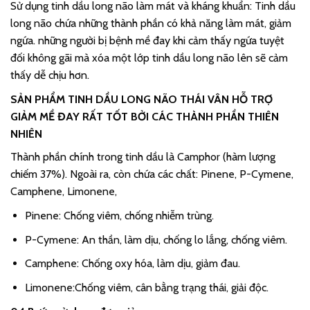
Sử dụng tinh dầu long não làm mát và kháng khuẩn: Tinh dầu
long não chứa những thành phần có khả năng làm mát, giảm
ngứa. những người bị bệnh mề đay khi cảm thấy ngứa tuyệt
đối không gãi mà xóa một lớp tinh dầu long não lên sẽ cảm
thấy dễ chịu hơn.
SẢN PHẨM TINH DẦU LONG NÃO THÁI VÂN HỖ TRỢ
GIẢM MỀ ĐAY RẤT TỐT BỞI CÁC THÀNH PHẦN THIÊN
NHIÊN
Thành phần chính trong tinh dầu là Camphor (hàm lượng
chiếm 37%). Ngoài ra, còn chứa các chất: Pinene, P-Cymene,
Camphene, Limonene,
Pinene: Chống viêm, chống nhiễm trùng.
P-Cymene: An thần, làm dịu, chống lo lắng, chống viêm.
Camphene: Chống oxy hóa, làm dịu, giảm đau.
Limonene:Chống viêm, cân bằng trạng thái, giải độc.