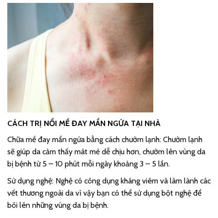
CÁCH TRỊ NỔI MỀ ĐAY MẨN NGỨA TẠI NHÀ
Chữa mề đay mẩn ngứa bằng cách chườm lạnh: Chườm lạnh
sẽ giúp da cảm thấy mát mẻ dễ chịu hơn, chườm lên vùng da
bị bệnh từ 5 – 10 phút mỗi ngày khoảng 3 – 5 lần.
Sử dụng nghệ: Nghệ có công dụng kháng viêm và làm lành các
vết thương ngoài da vì vậy bạn có thể sử dụng bột nghệ để
bôi lên những vùng da bị bệnh.