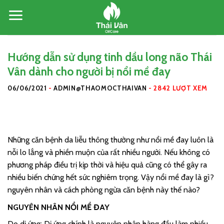
Skip
to
content
Hướng dẫn sử dụng tinh dầu long não Thái
Vân dành cho người bị nổi mề đay
06/06/2021
-
ADMIN@THAOMOCTHAIVAN
-
2842 LƯỢT XEM
Những căn bệnh da liễu thông thường như nổi mề đay luôn là
nỗi lo lắng và phiền muộn của rất nhiều người. Nếu không có
phương pháp điều trị kịp thời và hiệu quả cũng có thể gây ra
nhiều biến chứng hết sức nghiêm trọng. Vậy nổi mề đay là gì?
nguyên nhân và cách phòng ngừa căn bệnh này thế nào?
NGUYÊN NHÂN NỔI MỀ ĐAY
Do dị ứng: Dị ứng chính là nguyên nhân hàng đầu làm nhiều