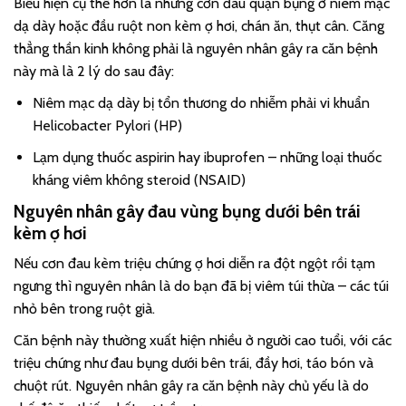
Biểu hiện cụ thể hơn là những cơn đau quặn bụng ở niêm mạc
dạ dày hoặc đầu ruột non kèm ợ hơi, chán ăn, thụt cân. Căng
thẳng thần kinh không phải là nguyên nhân gây ra căn bệnh
này mà là 2 lý do sau đây:
Niêm mạc dạ dày bị tổn thương do nhiễm phải vi khuẩn
Helicobacter Pylori (HP)
Lạm dụng thuốc aspirin hay ibuprofen – những loại thuốc
kháng viêm không steroid (NSAID)
Nguyên nhân gây đau vùng bụng dưới bên trái
kèm ợ hơi
Nếu cơn đau kèm triệu chứng ợ hơi diễn ra đột ngột rồi tạm
ngưng thì nguyên nhân là do bạn đã bị viêm túi thừa – các túi
nhỏ bên trong ruột già.
Căn bệnh này thường xuất hiện nhiều ở người cao tuổi, với các
triệu chứng như đau bụng dưới bên trái, đầy hơi, táo bón và
chuột rút. Nguyên nhân gây ra căn bệnh này chủ yếu là do