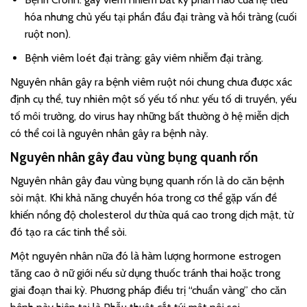
hóa nhưng chủ yếu tại phần đầu đại tràng và hồi tràng (cuối
ruột non).
Bệnh viêm loét đại tràng: gây viêm nhiễm đại tràng.
Nguyên nhân gây ra bệnh viêm ruột nói chung chưa được xác
định cụ thể, tuy nhiên một số yếu tố như: yếu tố di truyền, yếu
tố môi trường, do virus hay những bất thường ở hệ miễn dịch
có thể coi là nguyên nhân gây ra bệnh này.
Nguyên nhân gây đau vùng bụng quanh rốn
Nguyên nhân gây đau vùng bụng quanh rốn là do căn bệnh
sỏi mật. Khi khả năng chuyển hóa trong cơ thể gặp vấn đề
khiến nồng độ cholesterol dư thừa quá cao trong dịch mật, từ
đó tạo ra các tinh thể sỏi.
Một nguyên nhân nữa đó là hàm lượng hormone estrogen
tăng cao ở nữ giới nếu sử dụng thuốc tránh thai hoặc trong
giai đoạn thai kỳ. Phương pháp điều trị “chuẩn vàng” cho căn