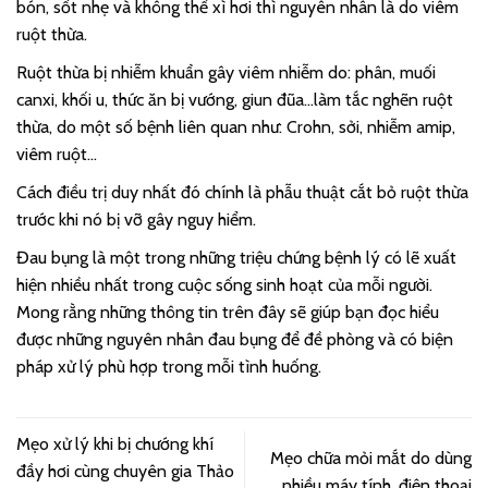
bón, sốt nhẹ và không thể xì hơi thì nguyên nhân là do viêm
ruột thừa.
Ruột thừa bị nhiễm khuẩn gây viêm nhiễm do: phân, muối
canxi, khối u, thức ăn bị vướng, giun đũa…làm tắc nghẽn ruột
thừa, do một số bệnh liên quan như: Crohn, sởi, nhiễm amip,
viêm ruột…
Cách điều trị duy nhất đó chính là phẫu thuật cắt bỏ ruột thừa
trước khi nó bị vỡ gây nguy hiểm.
Đau bụng là một trong những triệu chứng bệnh lý có lẽ xuất
hiện nhiều nhất trong cuộc sống sinh hoạt của mỗi người.
Mong rằng những thông tin trên đây sẽ giúp bạn đọc hiểu
được những nguyên nhân đau bụng để đề phòng và có biện
pháp xử lý phù hợp trong mỗi tình huống.
Mẹo xử lý khi bị chướng khí
Mẹo chữa mỏi mắt do dùng
đầy hơi cùng chuyên gia Thảo
nhiều máy tính, điện thoại