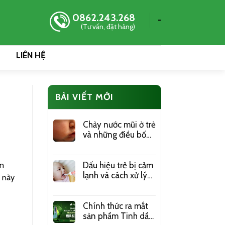
0862.243.268
-
(Tư vấn, đặt hàng)
LIÊN HỆ
BÀI VIẾT MỚI
Chảy nước mũi ở trẻ
và những điều bố
mẹ nên lưu ý
ện
Dấu hiệu trẻ bị cảm
lạnh và cách xử lý
o này
hiệu quả chi tiết
nhất
Chính thức ra mắt
sản phẩm Tinh dầu