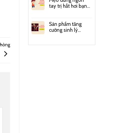
Mẹo dùng ngón
tay trị hắt hơi bạn
có biết?
Sản phẩm tăng
cường sinh lý
quảng cáo trên
mạng có đáng tin?
phòng