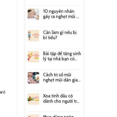
Long não Thái Vân
10 nguyên nhân
gây ra nghẹt mũi ở
trẻ bố mẹ cần phải
biết
Cần làm gì nếu bị
bí tiểu?
Bài tập để tăng sinh
lý tại nhà bạn có
biết?
Cách trị sổ mũi
nghẹt mũi dân gian
hiệu quả chi tiết
nhất
an
)
Xoa tinh dầu có
dành cho người trẻ
hay không?