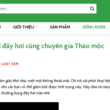
Ủ
GIỚI THIỆU
SẢN PHẨM
SỐNG KHỎE
hí đầy hơi cùng chuyên gia Thảo mộc
3 LƯỢT XEM
m giác khó chịu, mệt mỏi không thoải mái. Chỉ với vài phút thực hi
 cho các bạn có thể giảm bớt được tình trạng này. Hãy chia sẻ mẹ
ề chướng bụng đầy hơi nữa nhé.