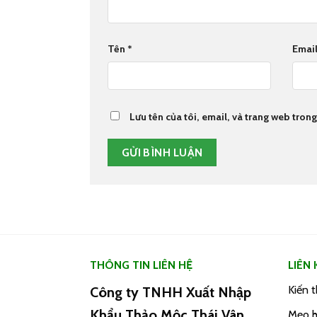
Tên
*
Emai
Lưu tên của tôi, email, và trang web trong 
THÔNG TIN LIÊN HỆ
LIÊN
Kiến 
Công ty TNHH Xuất Nhập
Khẩu Thảo Mộc Thái Vân
Mẹo h