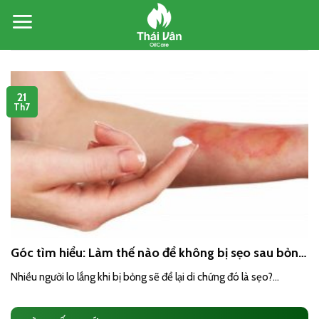
Skip
to
content
21
Th7
Góc tìm hiểu: Làm thế nào để không bị sẹo sau bỏng
da
Nhiều người lo lắng khi bị bỏng sẽ để lại di chứng đó là sẹo?...