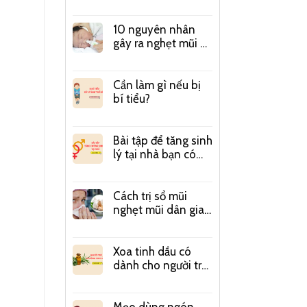
Long não Thái Vân
10 nguyên nhân
gây ra nghẹt mũi ở
trẻ bố mẹ cần phải
biết
Cần làm gì nếu bị
bí tiểu?
Bài tập để tăng sinh
lý tại nhà bạn có
biết?
Cách trị sổ mũi
nghẹt mũi dân gian
hiệu quả chi tiết
nhất
Xoa tinh dầu có
dành cho người trẻ
hay không?