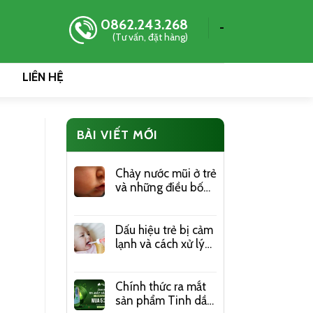
0862.243.268
-
(Tư vấn, đặt hàng)
LIÊN HỆ
BÀI VIẾT MỚI
Chảy nước mũi ở trẻ
và những điều bố
mẹ nên lưu ý
Dấu hiệu trẻ bị cảm
lạnh và cách xử lý
hiệu quả chi tiết
nhất
Chính thức ra mắt
sản phẩm Tinh dầu