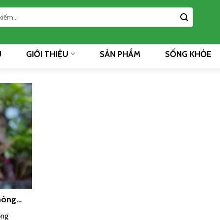
Ủ
GIỚI THIỆU
SẢN PHẨM
SỐNG KHỎE
hòng
ống