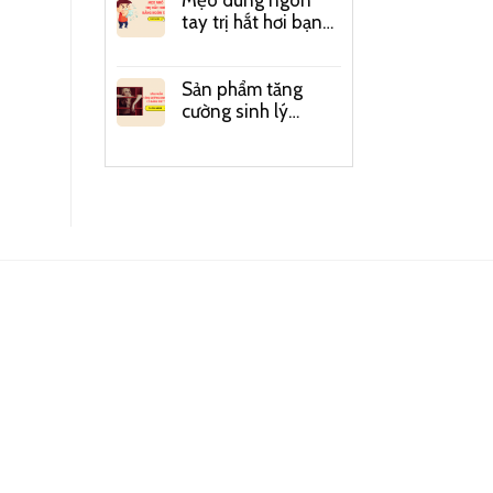
Mẹo dùng ngón
tay trị hắt hơi bạn
có biết?
Sản phẩm tăng
cường sinh lý
quảng cáo trên
mạng có đáng tin?