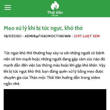
Skip
to
content
Mẹo xử lý khi bị tức ngực, khó thở
18/07/2021
-
ADMIN@THAOMOCTHAIVAN
-
2397 LƯỢT XEM
Tức ngực khó thở thường hay xảy ra với những người có bệnh
nền về tim mạch hoặc những người đang gặp cảm xúc nào đó
mạnh dẫn đến việc lưu thông máu hoặc khí gặp khó khăn. Vậy
khi bị tức ngực khó thở, bạn đừng quên xử lý bằng mẹo được
chuyên gia của Thảo mộc Thái Vân hướng dẫn trong video
ngắn nhé.