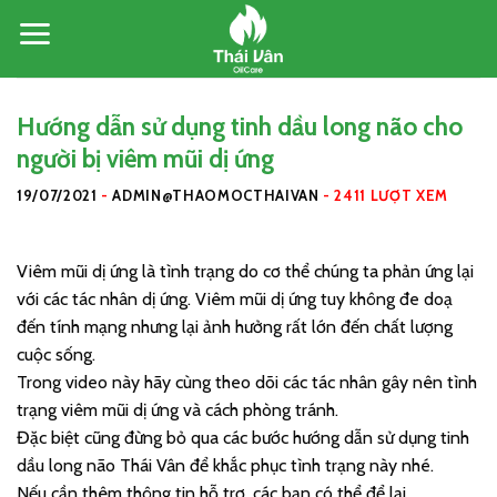
Skip
to
content
Hướng dẫn sử dụng tinh dầu long não cho
người bị viêm mũi dị ứng
19/07/2021
-
ADMIN@THAOMOCTHAIVAN
-
2411 LƯỢT XEM
Viêm mũi dị ứng là tình trạng do cơ thể chúng ta phản ứng lại
với các tác nhân dị ứng. Viêm mũi dị ứng tuy không đe doạ
đến tính mạng nhưng lại ảnh hưởng rất lớn đến chất lượng
cuộc sống.
Trong video này hãy cùng theo dõi các tác nhân gây nên tình
trạng viêm mũi dị ứng và cách phòng tránh.
Đặc biệt cũng đừng bỏ qua các bước hướng dẫn sử dụng tinh
dầu long não Thái Vân để khắc phục tình trạng này nhé.
Nếu cần thêm thông tin hỗ trợ, các bạn có thể để lại