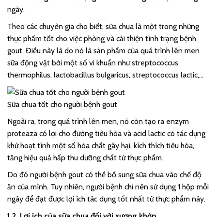
ngày.
Theo các chuyên gia cho biết, sữa chua là một trong những
thực phẩm tốt cho việc phòng và cải thiện tình trạng bệnh
gout. Điều này là do nó là sản phẩm của quá trình lên men
sữa động vật bởi một số vi khuẩn như streptococcus
thermophilus, lactobacillus bulgaricus, streptococcus lactic,…
Sữa chua tốt cho người bệnh gout
Ngoài ra, trong quá trình lên men, nó còn tạo ra enzym
proteaza có lợi cho đường tiêu hóa và acid lactic có tác dụng
khử hoạt tính một số hóa chất gây hại, kích thích tiêu hóa,
tăng hiệu quả hấp thu dưỡng chất từ thực phẩm.
Do đó người bệnh gout có thể bổ sung sữa chua vào chế độ
ăn của mình. Tuy nhiên, người bệnh chỉ nên sử dụng 1 hộp mỗi
ngày để đạt được lợi ích tác dụng tốt nhất từ thực phẩm này.
1.2. Lợi ích của sữa chua đối với xương khớp