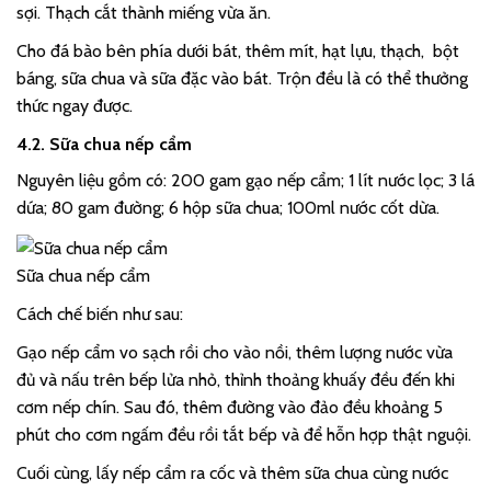
sợi. Thạch cắt thành miếng vừa ăn.
Cho đá bào bên phía dưới bát, thêm mít, hạt lựu, thạch, bột
báng, sữa chua và sữa đặc vào bát. Trộn đều là có thể thưởng
thức ngay được.
4.2. Sữa chua nếp cẩm
Nguyên liệu gồm có: 200 gam gạo nếp cẩm; 1 lít nước lọc; 3 lá
dứa; 80 gam đường; 6 hộp sữa chua; 100ml nước cốt dừa.
Sữa chua nếp cẩm
Cách chế biến như sau:
Gạo nếp cẩm vo sạch rồi cho vào nồi, thêm lượng nước vừa
đủ và nấu trên bếp lửa nhỏ, thỉnh thoảng khuấy đều đến khi
cơm nếp chín. Sau đó, thêm đường vào đảo đều khoảng 5
phút cho cơm ngấm đều rồi tắt bếp và để hỗn hợp thật nguội.
Cuối cùng, lấy nếp cẩm ra cốc và thêm sữa chua cùng nước