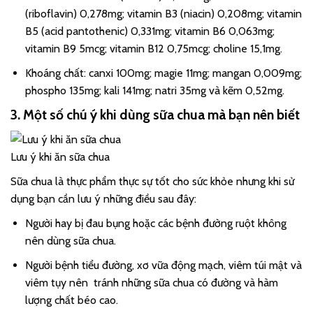
(riboflavin) 0,278mg; vitamin B3 (niacin) 0,208mg; vitamin
B5 (acid pantothenic) 0,331mg; vitamin B6 0,063mg;
vitamin B9 5mcg; vitamin B12 0,75mcg; choline 15,1mg.
Khoáng chất: canxi 100mg; magie 11mg; mangan 0,009mg;
phospho 135mg; kali 141mg; natri 35mg và kẽm 0,52mg.
3. Một số chú ý khi dùng sữa chua mà bạn nên biết
Lưu ý khi ăn sữa chua
Sữa chua là thực phẩm thực sự tốt cho sức khỏe nhưng khi sử
dụng bạn cần lưu ý những điều sau đây:
Người hay bị đau bụng hoặc các bệnh đường ruột không
nên dùng sữa chua.
Người bệnh tiểu đường, xơ vữa động mạch, viêm túi mật và
viêm tụy nên tránh những sữa chua có đường và hàm
lượng chất béo cao.